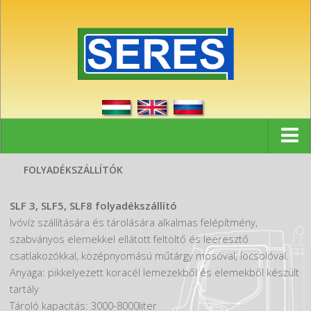
Kezdőlap
FOLYADÉKSZÁLLÍTÓK
Hírek
SLF 3, SLF5, SLF8 folyadékszállító
Referenciák
Ivóvíz szállítására és tárolására alkalmas felépítmény,
szabványos elemekkel ellátott feltöltő és leeresztő
Partnerek
csatlakozókkal, középnyomású műtárgy mosóval, locsolóval.
Cég
Anyaga: pikkelyezett koracél lemezekből és elemekből készült
tartály
Kapcsolat
Tároló kapacitás: 3000-8000liter