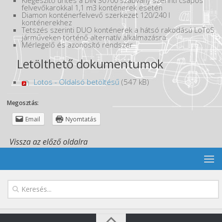
Kiegészítő ürítés a DIN 30700 szabvány szerinti csapos
felvevőkarokkal 1,1 m3 konténerek esetén
Diamon konténerfelvevő szerkezet 120/240 l
konténerekhez
Tetszés szerinti DUO konténerek a hátsó rakodású LoToS
járműveken történő alternatív alkalmazásra
Mérlegelő és azonosító rendszer
Letölthető dokumentumok
Lotos - Oldalsó betöltésű
(547 kB)
Megosztás:
Email
Nyomtatás
Vissza az előző oldalra