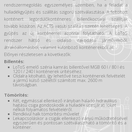
Hirdetések
rendszermegoldás egyszemélyes üzemben, ha a feladat a
hulladékgyűjtés és szállítás szigorú szétválasztása. A feltöltött
konténert legördülőkonténeres billenőkocsival szállítják
tovább közúton. Az ACTS vasúti szállítás szintén lehetséges. A
gyűjtés az új konténerrel azonnal folytatható. A LoToS
rendszer hátsó és oldalsó rakodású járművekből,
átrakóállomásból, valamint különböző konténerekből áll.
Előnyei részletesen a következők:
Billentés:
LoToS emelő széria kamrás billentővel MGB 60 l / 80 l és
120 l / 240 l konténerek ürítéséhez.
Oldalra kitolható, így lehetővé teszi konténerek felvételét
a jármű külső szélétől számított max. 2600 m
távolságban.
Tömörítés:
Két, egymással ellenkező irányban haladó hidraulikus
hajtású csiga gondoskodik a hulladék üresjárati löket
nélküli folyamatos felvételéről.
Rendkívül halk tömörítési művelet
Lekapcsoláskor a csigák ellenkező irányú működtetésével
egyszerűen és pontosan szétválasztható a tömörítő és a
konténer.