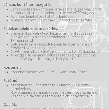
Láncos konténermozgató:
Lehetővé teszi a konténer lerakását a talajra vagy annak
közvetlen átrakását pótkocsira, illetve ACTS vagonra.
Az ürítés lehetséges hátsó billentéssel.
A teljes csereművelet max. 6 percet vesz igénybe.
Fedélzeti elektronika/vezérlés:
Ergonómikus kialakítású kezelői terminál szöveges
hibakijelzést biztosító nagyfelbontású színes
TFTmonitorral
CAN-gyűjtősín a vezetőfülkében lévő terminál és a
fedélzeti számítógép között.
CleANopen felszereltség most már a LoToS típusnál is!
A mozgási folyamatok sebességének proporcionális
vezérlése joystickkal vagy billentyűzetről
Konténer:
Konténer-űrtartalom: 22 m3, 24 m3 vagy 27 m3
Futómű:
szériagyártású háromtengelyű futómű közüzemi
járművekhez
Rövid tengelytáv annak köszönhetően, hogy az emelő
középen, a rakodó és tömörítő alatt helyezkedik el.
Opciók: