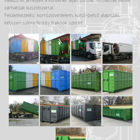
választ el, amelyek a konténer alján sorban nyithatóak illetve
zárhatóak küszöbzárral.
Felületkezelés: korrózióvédelem, külső-belső alapozás,
kétszeri színre festés frakciók szerint.