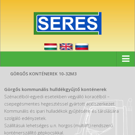
Kezdőlap
GÖRGŐS KONTÉNEREK 10-32M3
Hírek
Görgős kommunális hulldékgyűjtő konténerek
Referenciák
Szénacélból-egyedi esetekben vegyálló koracélból –
csepegésmentes hegesztéssel gyártott acélszerkezet.
Partnerek
Kommunális és ipari hulladékok gyűjtésére és tárolására
Cég
szolgáló edényzetek.
Szállításuk lehetséges u.n. horgos (multilift) rendszerű
Kapcsolat
konténerszállító gépkocsikkal.