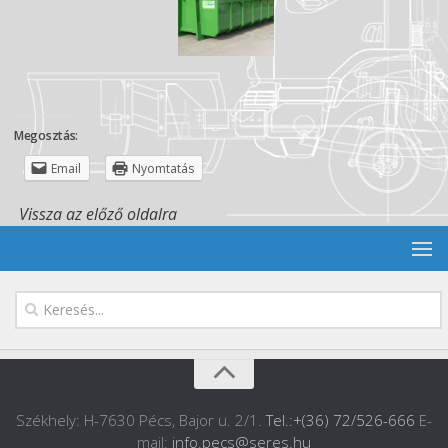
Megosztás:
Email
Nyomtatás
Vissza az előző oldalra
Székhely: H-7630 Pécs, Bajor u. 2/1.
Tel.:+(36) 72/526-666
E-
mail:
info.pecs@seres.hu