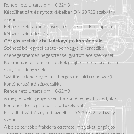
Hirdetések
Rendelhető űrtartalom: 10-32m3
Készülhet zárt és nyitott kivitelben DIN 30 722 szabvány
szerint.
Felületkezelés: korrózióvédelem, külső-belső alapozás,
kétszeri színre festés
Görgős szelektív hulladékgyűjtő konténerek:
Szénacélból-egyedi esetekben vegyálló koracélból –
csepegésmentes hegesztéssel gyártott acélszerkezet.
Kommunális és ipari hulladékok gyűjtésére és tárolására
szolgáló edényzetek.
Szállításuk lehetséges u.n. horgos (multilift) rendszerű
konténerszállító gépkocsikkal.
Rendelhető űrtartalom: 10-32m3
A megrendelő igénye szerint a konténerhez biztosítjuk a
konténert kiszolgáló darut tartozékaival.
Készülhet zárt és nyitott kivitelben DIN 30 722 szabvány
szerint.
A belső tér több frakcióra osztható, melyeket lengőajtó