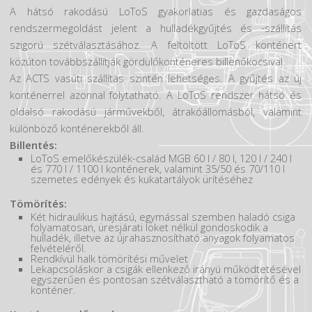
Hirdetések
A hátsó rakodású LoToS gyakorlatias és gazdaságos
rendszermegoldást jelent a hulladékgyűjtés és -szállítás
szigorú szétválasztásához. A feltöltött LoToS konténert
közúton továbbszállítják gördülőkonténeres billenőkocsival.
Az ACTS vasúti szállítás szintén lehetséges. A gyűjtés az új
konténerrel azonnal folytatható. A LoToS rendszer hátsó és
oldalsó rakodású járművekből, átrakóállomásból, valamint
különböző konténerekből áll.
Billentés:
LoToS emelőkészülék-család MGB 60 l / 80 l, 120 l / 240 l
és 770 l / 1100 l konténerek, valamint 35/50 és 70/110 l
szemetes edények és kukatartályok ürítéséhez
Tömörítés:
Két hidraulikus hajtású, egymással szemben haladó csiga
folyamatosan, üresjárati löket nélkül gondoskodik a
hulladék, illetve az újrahasznosítható anyagok folyamatos
felvételéről.
Rendkívül halk tömörítési művelet
Lekapcsoláskor a csigák ellenkező irányú működtetésével
egyszerűen és pontosan szétválasztható a tömörítő és a
konténer.