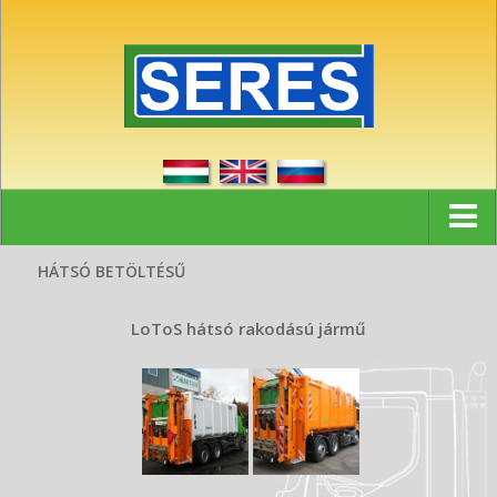
Kezdőlap
HÁTSÓ BETÖLTÉSŰ
Hírek
LoToS hátsó rakodású jármű
Referenciák
Partnerek
Cég
Kapcsolat