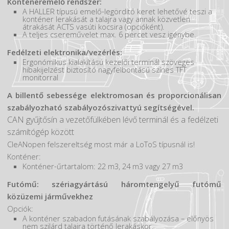
Konténeremelő rendszer:
A HALLER típusú emelő-legördítő keret lehetővé teszi a
konténer lerakását a talajra vagy annak közvetlen
átrakását ACTS vasúti kocsira (opcióként).
A teljes csereművelet max. 6 percet vesz igénybe.
Fedélzeti elektronika/vezérlés:
Ergonómikus kialakítású kezelői terminál szöveges
hibakijelzést biztosító nagyfelbontású színes TFT
monitorral
A billentő sebessége elektromosan és proporcionálisan
szabályozható szabályozószivattyú segítségével.
CAN gyűjtősín a vezetőfülkében lévő terminál és a fedélzeti
számítógép között
CleANopen felszereltség most már a LoToS típusnál is!
Konténer:
Konténer-űrtartalom: 22 m3, 24 m3 vagy 27 m3
Futómű: szériagyártású háromtengelyű futómű
közüzemi járművekhez
Opciók:
A konténer szabadon futásának szabályozása – előnyös
nem szilárd talajra történő lerakáskor.