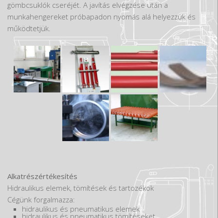
gömbcsuklók cseréjét. A javítás elvégzése után a
munkahengereket próbapadon nyomás alá helyezzük és
működtetjük.
Alkatrészértékesítés
Hidraulikus elemek, tömítések és tartozékok
Cégünk forgalmazza:
hidraulikus és pneumatikus elemek
hidraulikus és pneumatikus tömítéseket