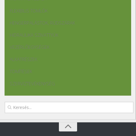
FLEXIBILIS TÖMLŐK
HENGERPALÁSTOK, RÚDSZÁRAK
HIDRAULIKA SZIVATTYÚK
VEZÉRLŐEGYSÉGEK
ALKATRÉSZEK
TÖMÍTÉSEK
SZERVIZTEVÉKENYSÉG