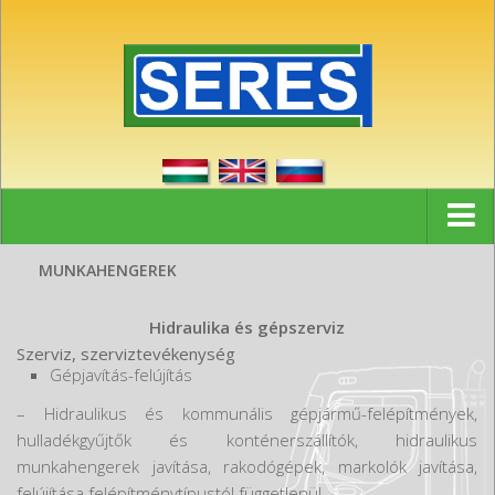
Kezdőlap
MUNKAHENGEREK
Hírek
Hidraulika és gépszerviz
Referenciák
Szerviz, szerviztevékenység
Gépjavítás-felújítás
Partnerek
– Hidraulikus és kommunális gépjármű-felépítmények,
Cég
hulladékgyűjtők és konténerszállítók, hidraulikus
munkahengerek javítása, rakodógépek, markolók javítása,
Kapcsolat
felújítása felépítménytípustól függetlenül.