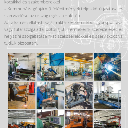
kocsikkal és szakemberekkel
– Kommunális gépjármű felépítmények teljes körű javítása és
szervizelése az ország egész területén
Az alkatrészellátást saját raktárkészletünkből gyorspostával
vagy futárszolgálattal biztosítjuk. Termékeink szervizelését és
helyszíni szolgáltatásainkat szakszerelőkkel és szervizkocsival
tudjuk biztosítani.