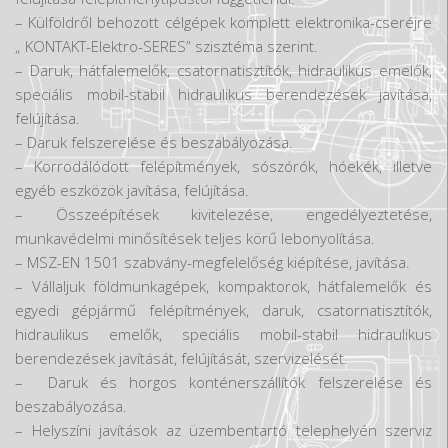
Hirdetések
– Külföldről behozott célgépek komplett elektronika-cseréjre
„ KONTAKT-Elektro-SERES” szisztéma szerint.
– Daruk, hátfalemelők, csatornatisztítók, hidraulikus emelők,
speciális mobil-stabil hidraulikus berendezések javítása,
felújítása.
– Daruk felszerelése és beszabályozása.
– Korrodálódott felépítmények, sószórók, hóekék, illetve
egyéb eszközök javítása, felújítása.
– Összeépítések kivitelezése, engedélyeztetése,
munkavédelmi minősítések teljes körű lebonyolítása.
– MSZ-EN 1501 szabvány-megfelelőség kiépítése, javítása.
– Vállaljuk földmunkagépek, kompaktorok, hátfalemelők és
egyedi gépjármű felépítmények, daruk, csatornatisztítók,
hidraulikus emelők, speciális mobil-stabil hidraulikus
berendezések javítását, felújítását, szervizelését.
– Daruk és horgos konténerszállítók felszerelése és
beszabályozása.
– Helyszíni javítások az üzembentartó telephelyén szerviz