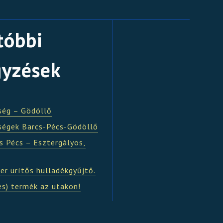
tóbbi
gyzések
ség – Gödöllő
ségek Barcs-Pécs-Gödöllő
s Pécs – Esztergályos,
er ürítős hulladékgyűjtő.
es) termék az utakon!