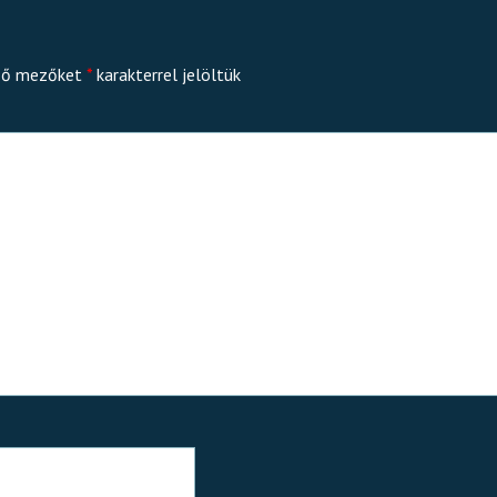
ző mezőket
*
karakterrel jelöltük