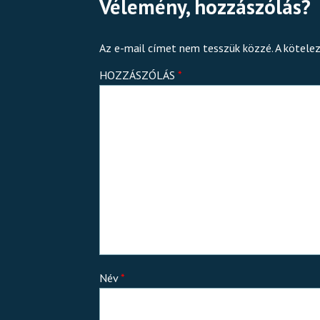
Vélemény, hozzászólás?
Az e-mail címet nem tesszük közzé.
A kötele
HOZZÁSZÓLÁS
*
Név
*