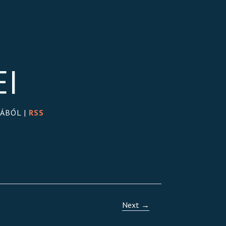
EI
GÁBÓL |
RSS
Next →