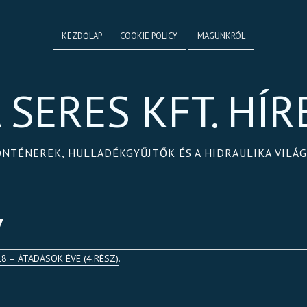
KEZDŐLAP
COOKIE POLICY
MAGUNKRÓL
 SERES KFT. HÍR
ONTÉNEREK, HULLADÉKGYŰJTŐK ÉS A HIDRAULIKA VILÁ
7
8 – ÁTADÁSOK ÉVE (4.RÉSZ)
.