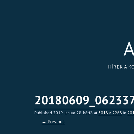
A
HÍREK A K
20180609_06233
Published
2019. január 28. hétfő
at
3018 × 2268
in
201
← Previous