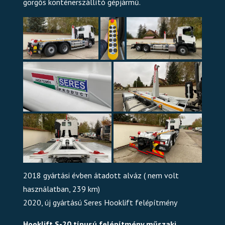
görgős konténerszállító gépjármű.
2018 gyártási évben átadott alváz ( nem volt
használatban, 239 km)
2020, új gyártású Seres Hooklift felépítmény
Hooklift S-20 típusú felépítmény műszaki