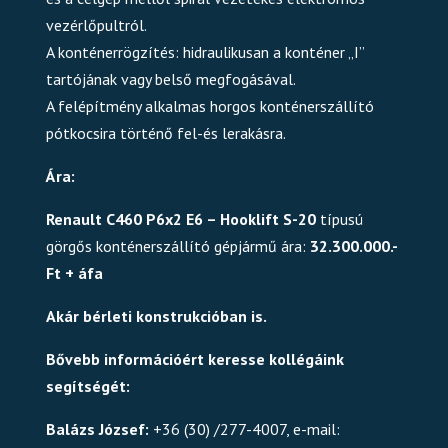
vezérlőpultról.
A konténerrögzítés: hidraulikusan a konténer „I”
tartójának vagy belső megfogásával.
A felépítmény alkalmas horgos konténerszállító
pótkocsira történő fel-és lerakásra.
Ára:
Renault C460 P6x2 E6 – Hooklift S-20
típusú
görgős konténerszállító gépjármű ára:
32.300.000.-
Ft + áfa
Akár bérleti konstrukcióban is.
Bővebb információért keresse kollégáink
segítségét:
Balázs József:
+36 (30) /277-4007, e-mail: