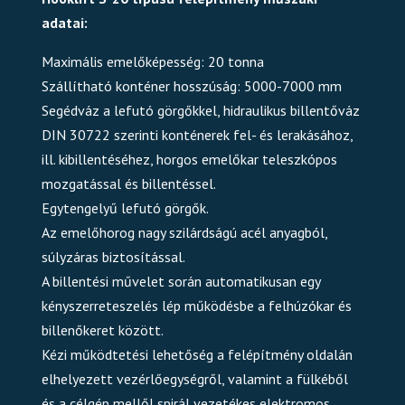
adatai:
Maximális emelőképesség: 20 tonna
Szállítható konténer hosszúság: 5000-7000 mm
Segédváz a lefutó görgőkkel, hidraulikus billentőváz
DIN 30722 szerinti konténerek fel- és lerakásához,
ill. kibillentéséhez, horgos emelőkar teleszkópos
mozgatással és billentéssel.
Egytengelyű lefutó görgők.
Az emelőhorog nagy szilárdságú acél anyagból,
súlyzáras biztosítással.
A billentési művelet során automatikusan egy
kényszerreteszelés lép működésbe a felhúzókar és
billenőkeret között.
Kézi működtetési lehetőség a felépítmény oldalán
elhelyezett vezérlőegységről, valamint a fülkéből
és a célgép mellől spirál vezetékes elektromos