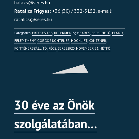
balazs@seres.hu
Ratalics Frigyes:
+36 (30) / 332-5152, e-mail:
ratalics@seres.hu
Categories:
ÉRTÉKESÍTÉS
,
ÚJ TERMÉK
Tags:
BARCS
,
BÉRELHETŐ
,
ELADÓ
,
FELÉPÍTMÉNY
,
GÖRGŐS KONTÉNER
,
HOOKLIFT
,
KONTÉNER
,
KONTÉNERSZÁLLÍTÓ
,
PÉCS
,
SERES
2020. NOVEMBER 23. HÉTFŐ
30 éve az Önök
szolgálatában…