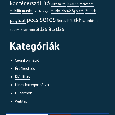
konténerszállító
lakatos
kukásautó
mercedes
munka
Pollack
multilift
munkalehetőség
plató
munkahenger
seres
pécs
skh
pályázat
Seres Kft
szentlőrinc
átadás
állás
szerviz
sószóró
Kategóriák
Céginformáció
Értékesítés
Kiállítás
Nincs kategorizálva
Új termék
Weblap