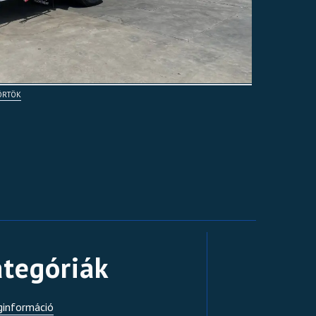
TÖRTÖK
tegóriák
ginformáció