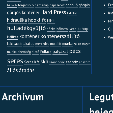
Ér
gödöllő
görgős
forgácsoló
gazdanap
gépszerviz
faültetés
Hard Press
görgős konténer
Kiá
hidralika
hooklift
hidraulika
HPF
Ni
hulladékgyűjtő
kehop
Új
hóeke
hókotró
iveco
konténerszállító
konténer
We
kiállítás
lakatos
munka
kukásautó
mercedes
multilift
munkahenger
pécs
pályázat
Pollack
munkalehetőség
plató
seres
skh
szerviz
Seres Kft
szentlőrinc
sószóró
átadás
állás
Archívum
Legu
beje