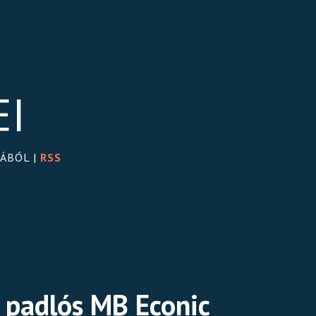
EI
GÁBÓL |
RSS
y padlós MB Econic