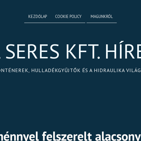
KEZDŐLAP
COOKIE POLICY
MAGUNKRÓL
 SERES KFT. HÍR
ONTÉNEREK, HULLADÉKGYŰJTŐK ÉS A HIDRAULIKA VILÁ
ménnyel felszerelt alacson