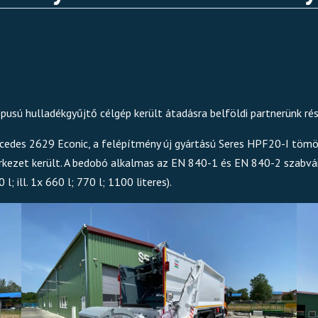
sú hulladékgyűjtő célgép került átadásra belföldi partnerünk rés
cedes 2629 Econic, a felépítmény új gyártású Seres HPF20-I tömö
rkezet került. A bedobó alkalmas az EN 840-1 és EN 840-2 szabván
 l; ill. 1x 660 l; 770 l; 1100 literes).