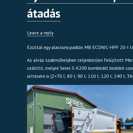
átadás
Leave a reply
Ezúttal egy alacsony padlós MB ECONIC-HPF 20-I típu
Az alváz szakműhelyben teljeskörűen felújított Mer
szállító, melyre Seres S-K200 kombinált bedobó sze
ürítésére is (2×70 l; 80 l; 90 l; 110 l; 120 l; 240 l; 360