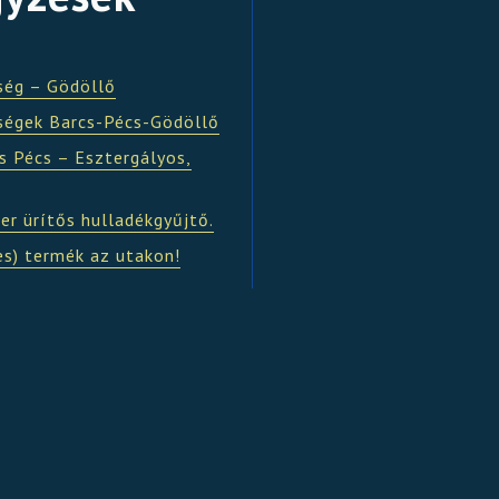
ség – Gödöllő
ségek Barcs-Pécs-Gödöllő
s Pécs – Esztergályos,
er ürítős hulladékgyűjtő.
es) termék az utakon!