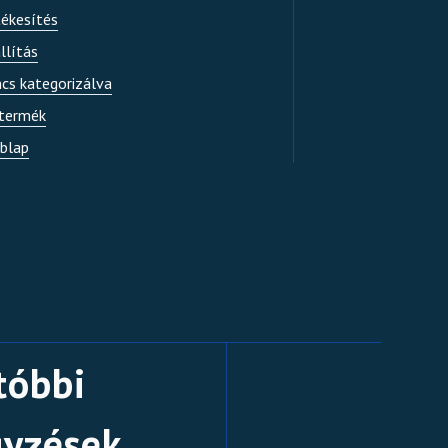
tékesítés
llítás
ncs kategorizálva
 termék
blap
tóbbi
gyzések