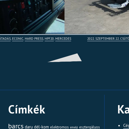
ÁTADÁS
,
ECONIC
,
HARD PRESS
,
HPF20
,
MERCEDES
2022. SZEPTEMBER 22. CSÜ
Címkék
Ka
barcs
Cé
daru
dél-kom
elektromos
esztergályos
emelő