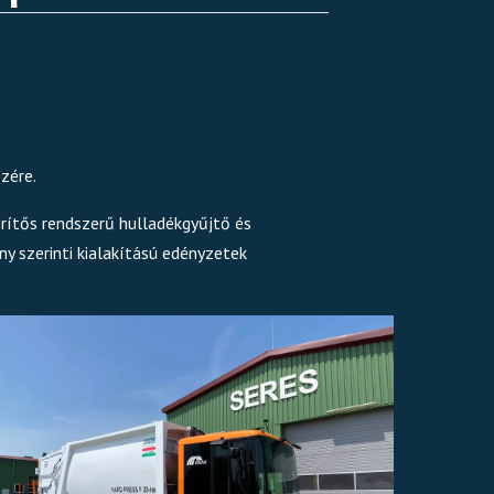
zére.
rítős rendszerű hulladékgyűjtő és
y szerinti kialakítású edényzetek