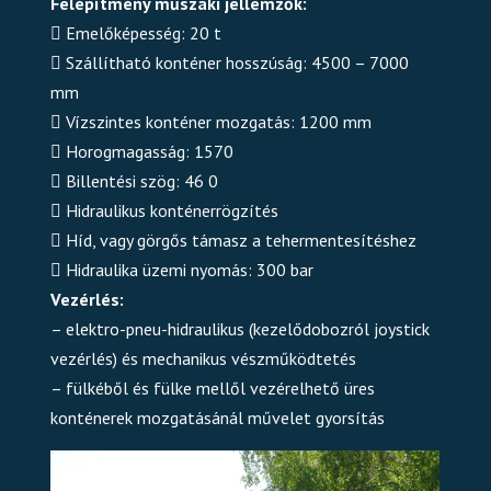
Felépítmény műszaki jellemzők:
􀀂 Emelőképesség: 20 t
􀀂 Szállítható konténer hosszúság: 4500 – 7000
mm
􀀂 Vízszintes konténer mozgatás: 1200 mm
􀀂 Horogmagasság: 1570
􀀂 Billentési szög: 46 0
􀀂 Hidraulikus konténerrögzítés
􀀂 Híd, vagy görgős támasz a tehermentesítéshez
􀀂 Hidraulika üzemi nyomás: 300 bar
Vezérlés:
– elektro-pneu-hidraulikus (kezelődobozról joystick
vezérlés) és mechanikus vészműködtetés
– fülkéből és fülke mellől vezérelhető üres
konténerek mozgatásánál művelet gyorsítás