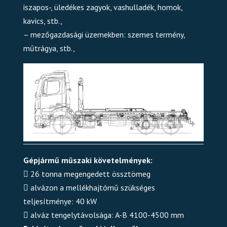
iszapos-, üledékes zagyok, vashulladék, homok,
kavics, stb.,
– mezőgazdasági üzemekben: szemes termény,
műtrágya, stb.,
Gépjármű műszaki követelmények:
􀀂 26 tonna megengedett össztömeg
􀀂 alvázon a mellékhajtómű szükséges
teljesítménye: 40 kW
􀀂 alváz tengelytávolsága: A-B 4100-4500 mm