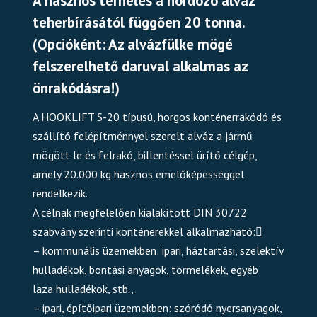
A hasznos terhelés a hordozó alváz
teherbírásától függően 20 tonna.
(Opcióként: Az alvázfülke mögé
felszerelhető daruval alkalmas az
önrakódásra!)
A HOOKLIFT S-20 típusú, horgos konténerrakódó és
szállító felépítménnyel szerelt alváz a jármű
mögött le és felrakó, billentéssel ürítő célgép,
amely 20.000 kg hasznos emelőképességgel
rendelkezik.
A célnak megfelelően kialakított DIN 30722
szabvány szerinti konténerekkel alkalmazható:􀀂
– kommunális üzemekben: ipari, háztartási, szelektív
hulladékok, bontási anyagok, törmelékek, egyéb
laza hulladékok, stb.,
– ipari, építőipari üzemekben: szóródó nyersanyagok,