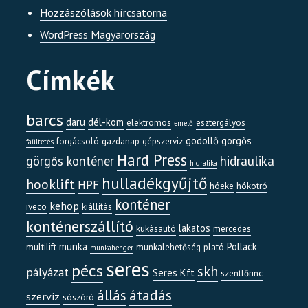
Hozzászólások hírcsatorna
WordPress Magyarország
Címkék
barcs
daru
dél-kom
elektromos
esztergályos
emelő
gödöllő
görgős
forgácsoló
gazdanap
gépszerviz
faültetés
Hard Press
görgős konténer
hidraulika
hidralika
hulladékgyűjtő
hooklift
HPF
hóeke
hókotró
konténer
kehop
iveco
kiállítás
konténerszállító
lakatos
kukásautó
mercedes
munka
Pollack
multilift
munkalehetőség
plató
munkahenger
seres
pécs
skh
pályázat
Seres Kft
szentlőrinc
átadás
állás
szerviz
sószóró