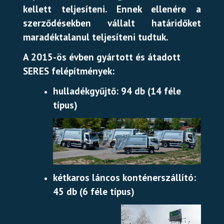
kellett teljesíteni. Ennek ellenére a
szerződésekben vállalt határidőket
maradéktalanul teljesíteni tudtuk.
A 2015-ös évben gyártott és átadott
SERES felépítmények:
hulladékgyűjtő: 94 db (14 féle
típus)
kétkaros láncos konténerszállító:
45 db (6 féle típus)