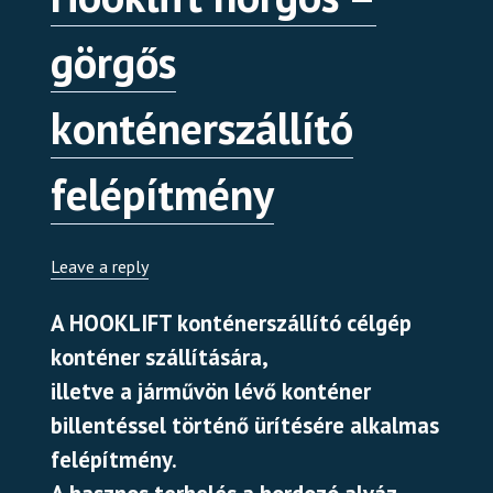
görgős
konténerszállító
felépítmény
Leave a reply
A HOOKLIFT konténerszállító célgép
konténer szállítására,
illetve a járművön lévő konténer
billentéssel történő ürítésére alkalmas
felépítmény.