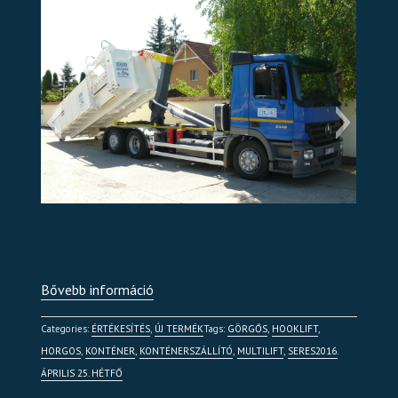
Hooklift2
Bővebb információ
Categories:
ÉRTÉKESÍTÉS
,
ÚJ TERMÉK
Tags:
GÖRGŐS
,
HOOKLIFT
,
HORGOS
,
KONTÉNER
,
KONTÉNERSZÁLLÍTÓ
,
MULTILIFT
,
SERES
2016.
ÁPRILIS 25. HÉTFŐ