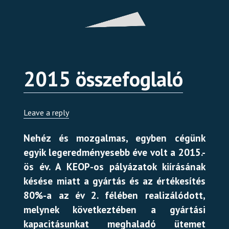
Hooklift3
2015 összefoglaló
Leave a reply
Hooklift10
Hooklift11
Hooklift12
Hooklift13
Hooklift14
Hooklift15
Hooklift16
Hooklift17
Hooklift18
Hooklift1
Hooklift4
Hooklift5
Hooklift6
Hooklift7
Hooklift8
Hooklift9
Nehéz és mozgalmas, egyben cégünk
egyik legeredményesebb éve volt a 2015.-
ös év. A KEOP-os pályázatok kiírásának
késése miatt a gyártás és az értékesítés
80%-a az év 2. félében realizálódott,
melynek következtében a gyártási
kapacitásunkat meghaladó ütemet