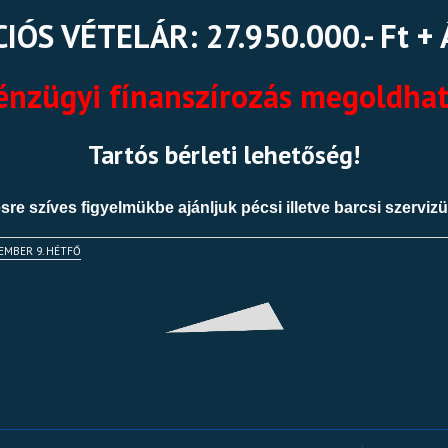
IÓS VÉTELÁR: 27.950.000.- Ft +
énzügyi fínanszírozás megoldhat
Tartós bérleti lehetőség!
ésre szíves figyelmükbe ajánljuk pécsi illetve barcsi szerviz
TEMBER 9. HÉTFŐ