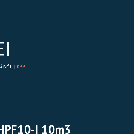
EI
GÁBÓL |
RSS
s HPF10-I 10m3