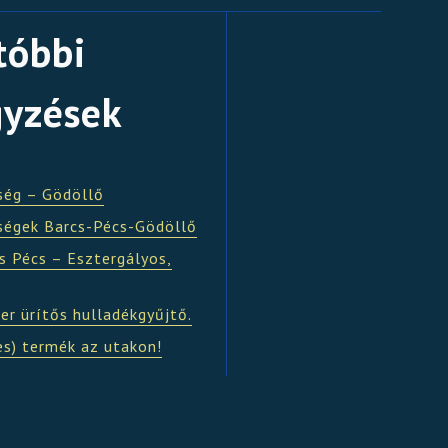
tóbbi
gyzések
ség – Gödöllő
ségek Barcs-Pécs-Gödöllő
s Pécs – Esztergályos,
er ürítős hulladékgyűjtő.
es) termék az utakon!