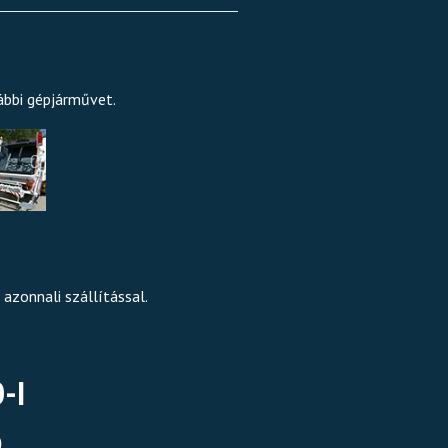
ábbi gépjárművet.
azonnali szállítással.
-I
p