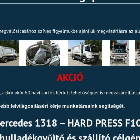
megvalósításához szíves figyelmükbe ajánljuk megvásárlásra az al
A
KCIÓ
kkor akár 60 havi tartós bérleti lehetőséggel is megvásárolhatja 
ebb felvilágosításért kérje munkatársaink segítségét.
ercedes 1318 – HARD PRESS F10
hulladékgyűjtő és szállító célgé