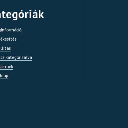
tegóriák
ginformáció
tékesítés
llítás
ncs kategorizálva
 termék
blap