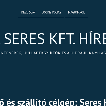
KEZDŐLAP
COOKIE POLICY
MAGUNKRÓL
 SERES KFT. HÍR
ONTÉNEREK, HULLADÉKGYŰJTŐK ÉS A HIDRAULIKA VILÁ
ő és szállító célgép: Sere