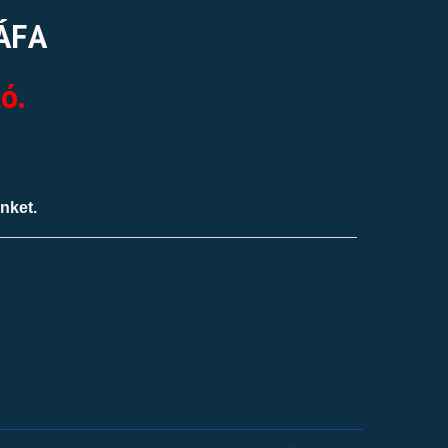
 ÁFA
ó.
ünket.