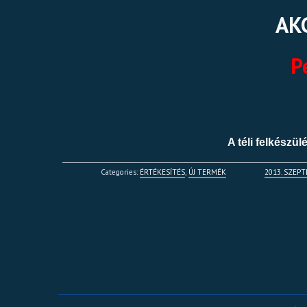
AKC
P
A téli felkészül
Categories:
ÉRTÉKESÍTÉS
,
ÚJ TERMÉK
2013. SZEP