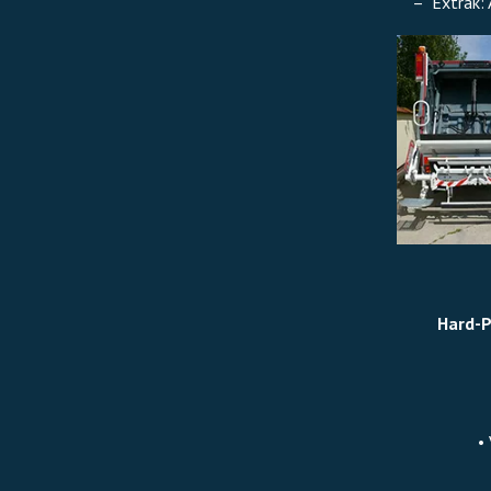
– Extrák: 
Hard-P
•