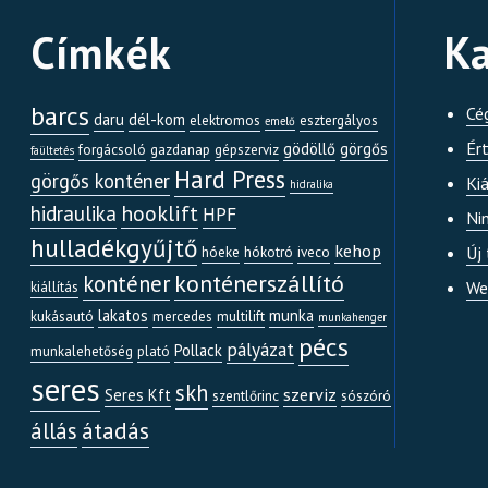
Címkék
Ka
barcs
Cé
daru
dél-kom
elektromos
esztergályos
emelő
Ér
gödöllő
görgős
forgácsoló
gazdanap
gépszerviz
faültetés
Hard Press
görgős konténer
Kiá
hidralika
hooklift
hidraulika
HPF
Ni
hulladékgyűjtő
kehop
Új
hóeke
hókotró
iveco
konténerszállító
konténer
We
kiállítás
lakatos
munka
kukásautó
mercedes
multilift
munkahenger
pécs
pályázat
Pollack
munkalehetőség
plató
seres
skh
szerviz
Seres Kft
szentlőrinc
sószóró
átadás
állás