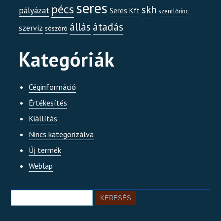
seres
pécs
skh
pályázat
Seres Kft
szentlőrinc
átadás
állás
szerviz
sószóró
Kategóriák
Céginformáció
Értékesítés
Kiállítás
Nincs kategorizálva
Új termék
Weblap