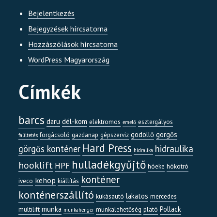
Bejelentkezés
Bejegyzések hírcsatorna
Hozzászólások hírcsatorna
WordPress Magyarország
Címkék
barcs
daru
dél-kom
elektromos
esztergályos
emelő
gödöllő
görgős
forgácsoló
gazdanap
gépszerviz
faültetés
Hard Press
görgős konténer
hidraulika
hidralika
hulladékgyűjtő
hooklift
HPF
hóeke
hókotró
konténer
kehop
iveco
kiállítás
konténerszállító
lakatos
kukásautó
mercedes
munka
Pollack
multilift
munkalehetőség
plató
munkahenger