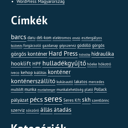
WordPress Magyarország
Címkék
barcs
daru
dél-kom
elektromos
esztergályos
emelő
gödöllő
görgős
forgácsoló
gazdanap
gépszerviz
faültetés
Hard Press
görgős konténer
hidraulika
hidralika
hulladékgyűjtő
hooklift
HPF
hóeke
hókotró
konténer
kehop
iveco
kiállítás
konténerszállító
lakatos
kukásautó
mercedes
munka
Pollack
multilift
munkalehetőség
plató
munkahenger
seres
pécs
skh
pályázat
Seres Kft
szentlőrinc
átadás
állás
szerviz
sószóró