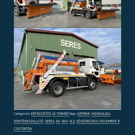
Categories:
ÉRTÉKESÍTÉS
,
ÚJ TERMÉK
Tags:
GÉPIPAR
,
HIDRAULIKA
,
KONTÉNESZÁLLÍTÓ
,
SERES
,
SH
,
SKH
,
SLS
,
SÓSZÓRÓ
2022. DECEMBER 8.
CSÜTÖRTÖK