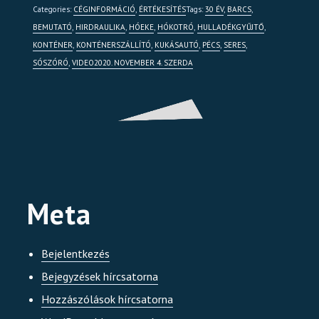
Categories:
CÉGINFORMÁCIÓ
,
ÉRTÉKESÍTÉS
Tags:
30 ÉV
,
BARCS
,
BEMUTATÓ
,
HIRDRAULIKA
,
HÓEKE
,
HÓKOTRÓ
,
HULLADÉKGYŰJTŐ
,
KONTÉNER
,
KONTÉNERSZÁLLÍTÓ
,
KUKÁSAUTÓ
,
PÉCS
,
SERES
,
SÓSZÓRÓ
,
VIDEO
2020. NOVEMBER 4. SZERDA
Meta
Bejelentkezés
Bejegyzések hírcsatorna
Hozzászólások hírcsatorna