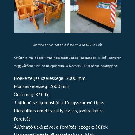
Mecsek hóeke hat havi részletre a SERES Kft-től
Amúgy a mai hóekék már nem mozdulatlan vasdarabok, s erről könnyen
meggyőződhetünk, ha belepillantunk a Mecsek SH 3.0 hóeke adatlapjába:
Hóeke teljes szélessége: 3000 mm
Munkaszélesség: 2600 mm
Öntömeg: 830 kg
3 billenő szegmensből álló egyszárnyú típus
Hidraulikus emelés-süllyesztés, jobbra-balra
fordítás
Állítható ütközővel a fordítási szögek: 30fok