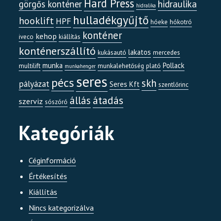
Hard Press
görgős konténer
hidraulika
hidralika
hulladékgyűjtő
hooklift
HPF
hóeke
hókotró
konténer
kehop
iveco
kiállítás
konténerszállító
lakatos
kukásautó
mercedes
munka
Pollack
multilift
munkalehetőség
plató
munkahenger
seres
pécs
skh
pályázat
Seres Kft
szentlőrinc
átadás
állás
szerviz
sószóró
Kategóriák
Céginformáció
Értékesítés
Kiállítás
Nincs kategorizálva