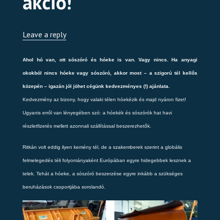
akció!
Leave a reply
Ahol hó van, ott sószóró és hóeke is van. Vagy nincs. Ha anyagi
okokból nincs hóeke vagy só
szóró, akkor most – a szigorú tél kellős
közepén – igazán jól jöhet cégünk kedvezményes (!) ajánlata.
Kedvezmény az bizony, hogy valaki télen hóekézik és majd nyáron fizet!
Ugyanis erről van lényegében szó: a hóekék és sószórók hat havi
részletfizetés mellett azonnali szállítással beszerezhetők.
Ritkán volt eddig ilyen kemény tél, de a szakemberek szerint a globális
felmelegedés téli folyományaként Európában egyre hidegebbek lesznek a
telek. Tehát a hóeke, a sószóró beszerzése egyre inkább a szükséges
beruházások csoportjába sorolandó.