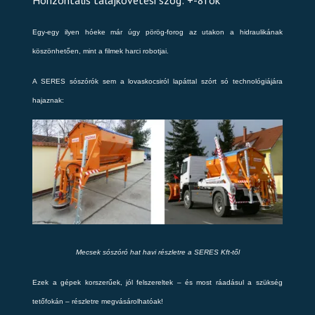
Horizontális talajkövetési szög: +-8fok
Egy-egy ilyen hóeke már úgy pörög-forog az utakon a hidraulikának
köszönhetően, mint a filmek harci robotjai.
A SERES sószórók sem a lovaskocsiról lapáttal szórt só technológiájára
hajaznak:
Mecsek sószóró hat havi részletre a SERES Kft-től
Ezek a gépek korszerűek, jól felszereltek – és most ráadásul a szükség
tetőfokán – részletre megvásárolhatóak!