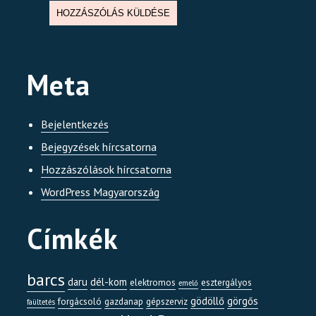
Meta
Bejelentkezés
Bejegyzések hírcsatorna
Hozzászólások hírcsatorna
WordPress Magyarország
Címkék
barcs
daru
dél-kom
elektromos
esztergályos
emelő
gödöllő
görgős
forgácsoló
gazdanap
gépszerviz
faültetés