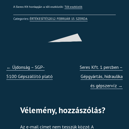
A Seres Kft honlapján a téli eszközök:
Téli eszközök
Categories:
ÉRTÉKESÍTÉS
2012. FEBRUÁR 15. SZERDA
←
Újdonság – SGP-
Seres Kft. 1 percben –
5100 Gépszállító plató
Gépgyártás, hidraulika
és gépszervíz
→
Vélemény, hozzászólás?
Az e-mail címet nem tesszük közzé.
A