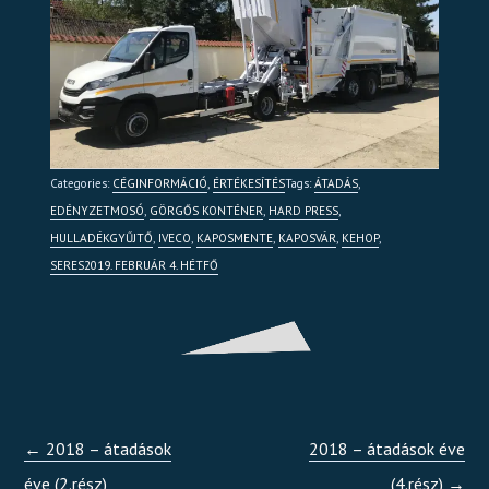
Categories:
CÉGINFORMÁCIÓ
,
ÉRTÉKESÍTÉS
Tags:
ÁTADÁS
,
EDÉNYZETMOSÓ
,
GÖRGŐS KONTÉNER
,
HARD PRESS
,
HULLADÉKGYŰJTŐ
,
IVECO
,
KAPOSMENTE
,
KAPOSVÁR
,
KEHOP
,
SERES
2019. FEBRUÁR 4. HÉTFŐ
←
2018 – átadások
2018 – átadások éve
éve (2.rész)
(4.rész)
→