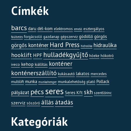
Címkék
barcs
daru
dél-kom
elektromos
esztergályos
emelő
gödöllő
görgős
forgácsoló
gazdanap
gépszerviz
faültetés
Hard Press
görgős konténer
hidraulika
hidralika
hulladékgyűjtő
hooklift
HPF
hóeke
hókotró
konténer
kehop
iveco
kiállítás
konténerszállító
lakatos
kukásautó
mercedes
munka
Pollack
multilift
munkalehetőség
plató
munkahenger
seres
pécs
skh
pályázat
Seres Kft
szentlőrinc
átadás
állás
szerviz
sószóró
Kategóriák