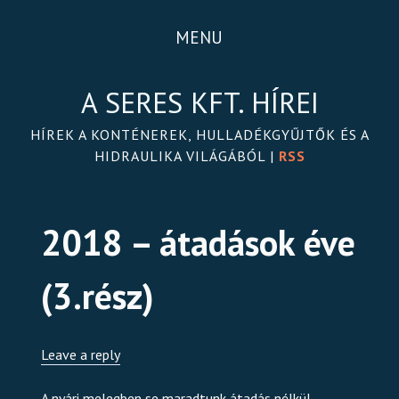
MENU
A SERES KFT. HÍREI
HÍREK A KONTÉNEREK, HULLADÉKGYŰJTŐK ÉS A
HIDRAULIKA VILÁGÁBÓL |
RSS
2018 – átadások éve
(3.rész)
Leave a reply
A nyári melegben se maradtunk átadás nélkül.