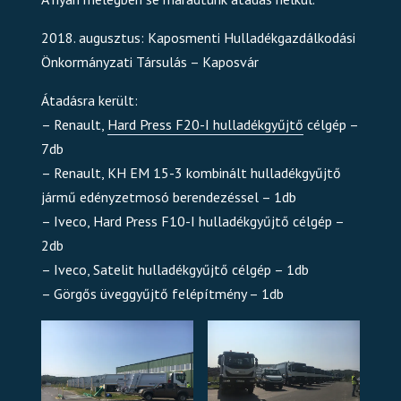
2018. augusztus: Kaposmenti Hulladékgazdálkodási
Önkormányzati Társulás – Kaposvár
Átadásra került:
– Renault,
Hard Press F20-I hulladékgyűjtő
célgép –
7db
– Renault, KH EM 15-3 kombinált hulladékgyűjtő
jármű edényzetmosó berendezéssel – 1db
– Iveco, Hard Press F10-I hulladékgyűjtő célgép –
2db
– Iveco, Satelit hulladékgyűjtő célgép – 1db
– Görgős üveggyűjtő felépítmény – 1db