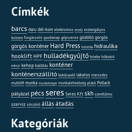
Címkék
barcs
daru
dél-kom
elektromos
esztergályos
emelő
gödöllő
görgős
forgácsoló
gazdanap
gépszerviz
faültetés
Hard Press
görgős konténer
hidraulika
hidralika
hulladékgyűjtő
hooklift
HPF
hóeke
hókotró
konténer
kehop
iveco
kiállítás
konténerszállító
lakatos
kukásautó
mercedes
munka
Pollack
multilift
munkalehetőség
plató
munkahenger
seres
pécs
skh
pályázat
Seres Kft
szentlőrinc
átadás
állás
szerviz
sószóró
Kategóriák