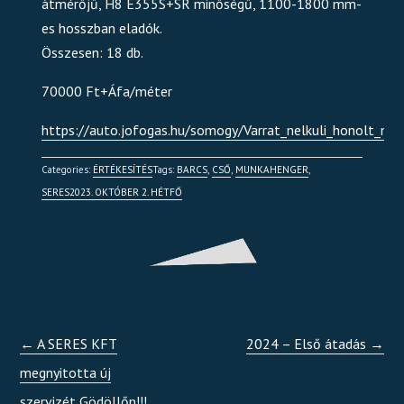
átmérőjű, H8 E355S+SR minőségű, 1100-1800 mm-
es hosszban eladók.
Összesen: 18 db.
70000 Ft+Áfa/méter
https://auto.jofogas.hu/somogy/Varrat_nelkuli_honolt_
Categories:
ÉRTÉKESÍTÉS
Tags:
BARCS
,
CSŐ
,
MUNKAHENGER
,
SERES
2023. OKTÓBER 2. HÉTFŐ
←
A SERES KFT
2024 – Első átadás
→
megnyitotta új
szervizét Gödöllőn!!!