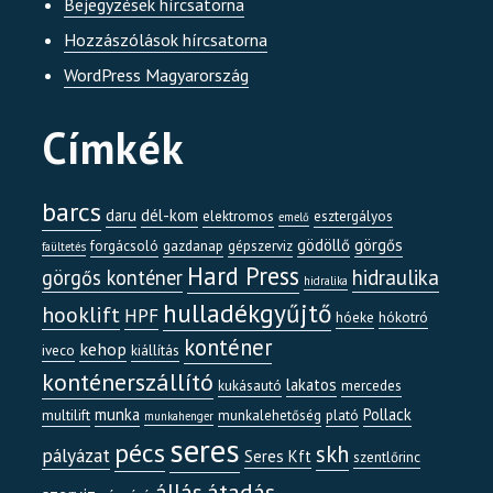
Bejegyzések hírcsatorna
Hozzászólások hírcsatorna
WordPress Magyarország
Címkék
barcs
daru
dél-kom
elektromos
esztergályos
emelő
gödöllő
görgős
forgácsoló
gazdanap
gépszerviz
faültetés
Hard Press
görgős konténer
hidraulika
hidralika
hulladékgyűjtő
hooklift
HPF
hóeke
hókotró
konténer
kehop
iveco
kiállítás
konténerszállító
lakatos
kukásautó
mercedes
munka
Pollack
multilift
munkalehetőség
plató
munkahenger
seres
pécs
skh
pályázat
Seres Kft
szentlőrinc
átadás
állás