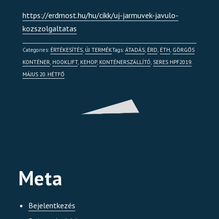
https://erdmost.hu/hu/cikk/uj-jarmuvek-javulo-
kozszolgaltatas
Categories:
ÉRTÉKESÍTÉS
,
ÚJ TERMÉK
Tags:
ÁTADÁS
,
ÉRD
,
ÉTH
,
GÖRGŐS
KONTÉNER
,
HOOKLIFT
,
KEHOP
,
KONTÉNERSZÁLLÍTÓ
,
SERES HPF
2019.
MÁJUS 20. HÉTFŐ
Meta
Bejelentkezés