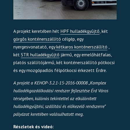
A projekt keretében hét
HPF hulladékgyűjtő
, két
görgős konténerszállító
célgép, egy
nyergesvonatató, egy
kétkaros konténerszállító
,
két
STR hulladékgyűjtő
jármű, egy emelőhátfalas,
platós szállítójármű, két konténerszállító pótkocsi
és egy mozgópadlós félpótkocsi érkezett Érdre.
A projekt a KEHOP-3.2.1-15-2016-00008 „Komplex
hulladékgazdálkodási rendszer fejlesztése Érd Város
térségében, különös tekintettel az elkülönített
hulladékgyűjtési, szállítási és előkezelő rendszerre”
pályázat keretében valósulhatott meg.
Részletek és videó: