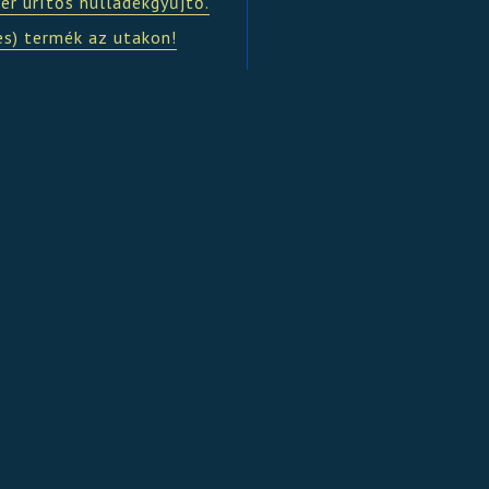
er ürítős hulladékgyűjtő.
es) termék az utakon!