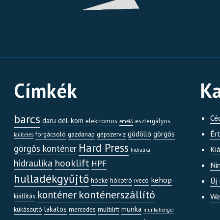
Címkék
Ka
barcs
Cé
daru
dél-kom
elektromos
esztergályos
emelő
Ér
gödöllő
görgős
forgácsoló
gazdanap
gépszerviz
faültetés
Hard Press
görgős konténer
Kiá
hidralika
hooklift
hidraulika
HPF
Ni
hulladékgyűjtő
kehop
Új
hóeke
hókotró
iveco
konténerszállító
konténer
We
kiállítás
lakatos
munka
kukásautó
mercedes
multilift
munkahenger