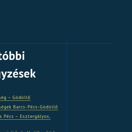
tóbbi
gyzések
ség – Gödöllő
ségek Barcs-Pécs-Gödöllő
s Pécs – Esztergályos,