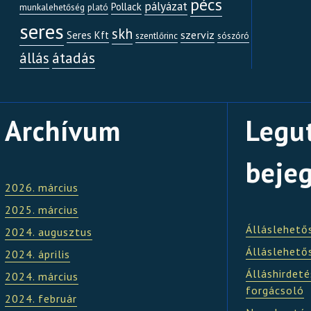
pécs
pályázat
Pollack
munkalehetőség
plató
seres
skh
szerviz
Seres Kft
szentlőrinc
sószóró
átadás
állás
Archívum
Legu
beje
2026. március
2025. március
Álláslehető
2024. augusztus
Álláslehető
2024. április
Álláshirdeté
2024. március
forgácsoló
2024. február