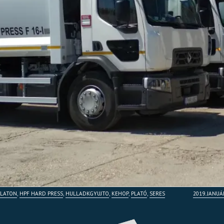
ALATON
,
HPF HARD PRESS
,
HULLADKGYUJTO
,
KEHOP
,
PLATÓ
,
SERES
2019. JANUÁ