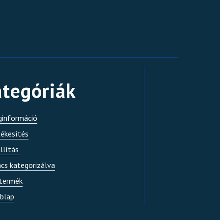
tegóriák
ginformáció
tékesítés
llítás
ncs kategorizálva
 termék
blap