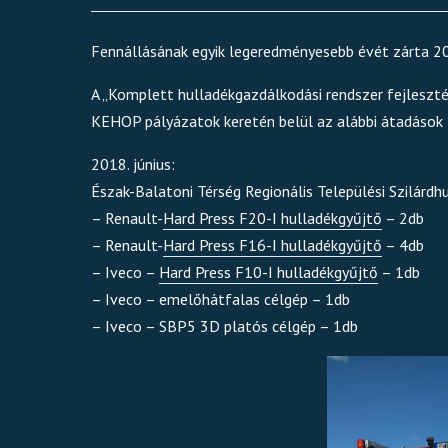
Fennállásának egyik legeredményesebb évét zárta 20
A „Komplett hulladékgazdálkodási rendszer fejlesztés
KEHOP pályázatok keretén belül az alábbi átadások
2018. június:
Észak-Balatoni Térség Regionális Települési Szilárd
– Renault-
Hard Press F20-I hulladékgyűjtő
– 2db
– Renault-
Hard Press F16-I hulladékgyűjtő
– 4db
– Iveco –
Hard Press F10-I hulladékgyűjtő
– 1db
– Iveco – emelőhátfalas célgép – 1db
– Iveco – SBP5 3D platós célgép – 1db