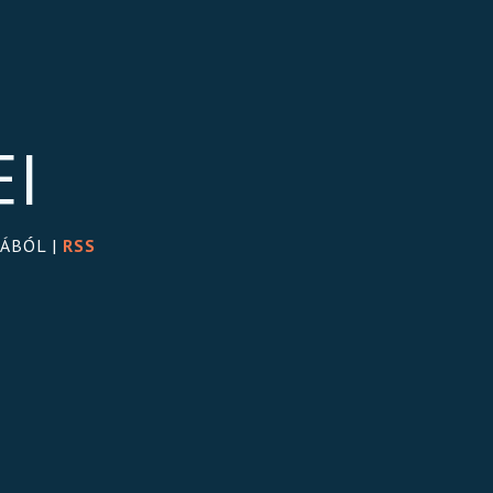
EI
GÁBÓL |
RSS