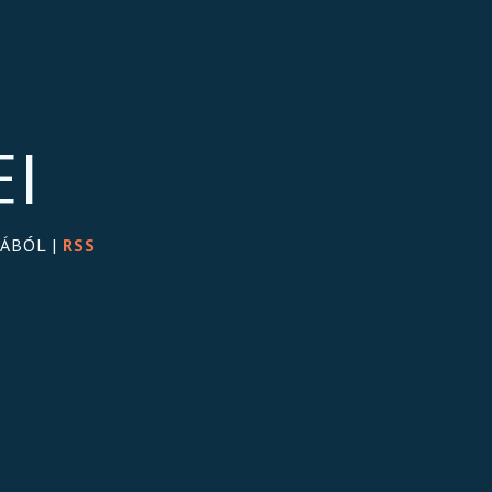
EI
GÁBÓL |
RSS