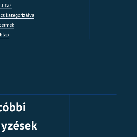
llítás
ncs kategorizálva
 termék
blap
tóbbi
gyzések