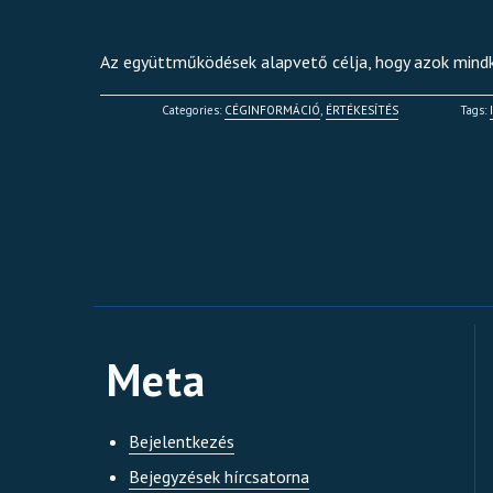
Az együttműködések alapvető célja, hogy azok mindk
utató 4
Categories:
CÉGINFORMÁCIÓ
,
ÉRTÉKESÍTÉS
Tags:
Meta
Bejelentkezés
Bejegyzések hírcsatorna