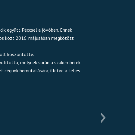
ödik együtt Péccsel a jövőben. Ennek
áros közt 2016. májusában megkötött
solt köszöntötte.
yolította, melynek során a szakemberek
t cégünk bemutatására, illetve a teljes