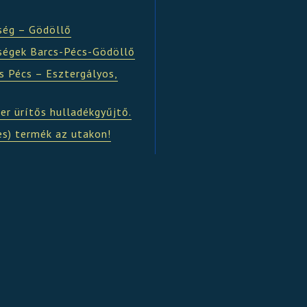
ség – Gödöllő
ségek Barcs-Pécs-Gödöllő
s Pécs – Esztergályos,
er ürítős hulladékgyűjtő.
es) termék az utakon!