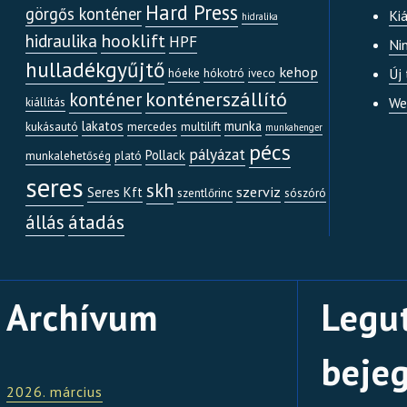
Hard Press
görgős konténer
Kiá
hidralika
hooklift
hidraulika
HPF
Ni
hulladékgyűjtő
kehop
Új
hóeke
hókotró
iveco
konténerszállító
konténer
We
kiállítás
lakatos
munka
kukásautó
mercedes
multilift
munkahenger
pécs
pályázat
Pollack
munkalehetőség
plató
seres
skh
szerviz
Seres Kft
szentlőrinc
sószóró
átadás
állás
Archívum
Legu
beje
2026. március