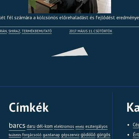
ét fél számára a kölcsönös előrehaladást és fejlődést eredménye
IRÁN
,
SHIRAZ
,
TERMÉKBEMUTATÓ
2017. MÁJUS 11. CSÜTÖRTÖK
Shiraz bemutató 2
Shiraz bemutató 3
Címkék
Ka
barcs
Cé
daru
dél-kom
elektromos
esztergályos
emelő
Ér
gödöllő
görgős
forgácsoló
gazdanap
gépszerviz
faültetés