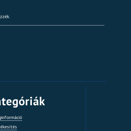
zzék.
Shiraz bemutató 1
tegóriák
ginformáció
tékesítés