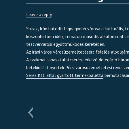
Leave a reply
Shiraz
, Irán hatodik legnagyobb városa a kulturális,
köszönhetően idén, immáron második alkalommal tet
testvérvárosi együttműködés keretében.
Az iráni város városüzemeltetésért felelős alpolgá
A szakmai tapasztalatcserére érkező delegáció hár
betekintést nyertek Pécs városüzemeltetési rendsze
Seres Kft. által gyártott termékpaletta
bemutatásár