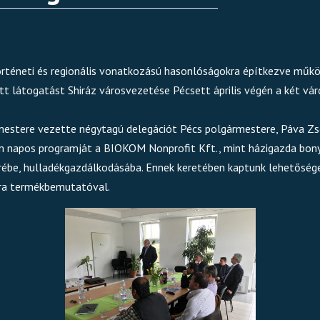
 történeti és regionális vonatkozású hasonlóságokra építkezve műk
t látogatást Shiráz városvezetése Pécsett április végén a két v
rmestere vezette négytagú delegációt Pécs polgármestere, Páva Z
om napos programját a BIOKOM Nonprofit Kft., mint házigazda bon
rébe, hulladékgazdálkodásába. Ennek keretében kaptunk lehetősége
a termékbemutatóval.